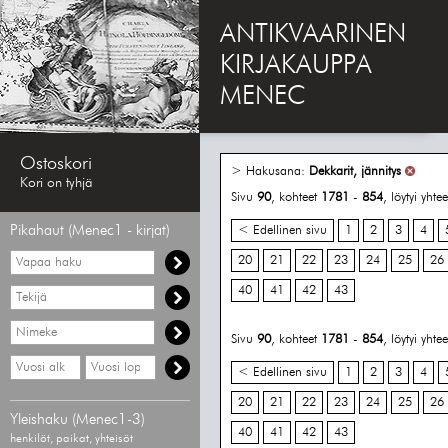
ANTIKVAARINEN
KIRJAKAUPPA
MENEC
Ostoskori
> Hakusana:
Dekkarit, jännitys
Kori on tyhjä
Sivu
90
, kohteet
1781
-
854
, löytyi yht
Pikahaut (Menec1 - kirjat)
< Edellinen sivu
1
2
3
4
Vapaa
20
21
22
23
24
25
26
haku
40
41
42
43
Hae
tekijää
Hae
Sivu
90
, kohteet
1781
-
854
, löytyi yht
nimekettä
Hae
Hae
< Edellinen sivu
1
2
3
4
vähimmäisvuosi
enimmäisvuosi
20
21
22
23
24
25
26
Yleishaku (Menec1-3)
40
41
42
43
henkilöt, paikat, yhteisöt