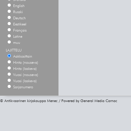
English
Russki
Deutsch
Eestikeel
Français
Latine
muu
LAJITTELU
Aakkosittain
Hinta (nouseva)
Hinta (laskeva)
Vuosi (nouseva)
Vuosi (laskeva)
Sarjanumero
© Antikvaarinen kirjakauppa Menec / Powered by
General Media Carnac