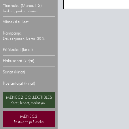
Yleishaku (Menec1-3)
henkilöt, paikat, yhteisöt
Viimeksi tulleet
Kampanja:
Erä, pohjoinen, luonto -30 %
Pääluokat (kirjat)
Hakusanat (kirjat)
Sarjat (kirjat)
Kustantajat (kirjat)
MENEC2 COLLECTIBLES
Kortit, lehdet, merkit ym...
MENEC3
Postikortit ja filatelia