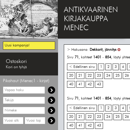
ANTIKVAARINEN
KIRJAKAUPPA
MENEC
Uusi kampanja!
> Hakusana:
Dekkarit, jännitys
Sivu
71
, kohteet
1401
-
854
, löytyi yht
Ostoskori
Kori on tyhjä
< Edellinen sivu
1
2
3
4
20
21
22
23
24
25
26
Pikahaut (Menec1 - kirjat)
40
41
42
43
Vapaa
haku
Hae
Sivu
71
, kohteet
1401
-
854
, löytyi yht
tekijää
< Edellinen sivu
1
2
3
4
Hae
nimekettä
20
21
22
23
24
25
26
Hae
Hae
vähimmäisvuosi
enimmäisvuosi
40
41
42
43