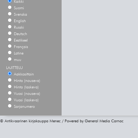
Kaikki
Suomi
Svenska
English
Russki
Deutsch
Eestikeel
Français
Latine
muu
LAJITTELU
Aakkosittain
Hinta (nouseva)
Hinta (laskeva)
Vuosi (nouseva)
Vuosi (laskeva)
Sarjanumero
© Antikvaarinen kirjakauppa Menec / Powered by
General Media Carnac